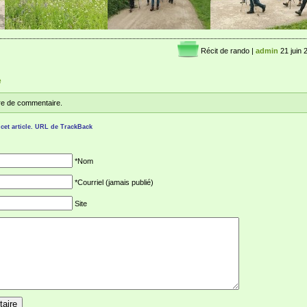
Récit de rando
|
admin
21 juin 
e
e de commentaire.
et article.
URL de TrackBack
*Nom
*Courriel (jamais publié)
Site